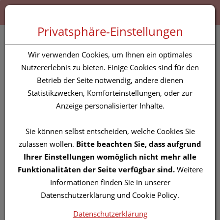
Zum “Inhalt dieser Seite” springen [AK + 0]
Zum Menü “Produkte” springen [AK + 1]
Zum Menü “Über uns / Service” springen [AK + 2]
Zu “Shop-Menüs” springen [AK + 3]
Zum "Barrierefreiheits-Menü" springen [AK + 4]
Zu den “Fusszeilen-Informationen” springen [AK + 5]
Toggle 
Produktsuche
Privatsphäre-Einstellungen
BIO LePetit Handtuch
Wir verwenden Cookies, um Ihnen ein optimales
Yellow
Nutzererlebnis zu bieten. Einige Cookies sind für den
Betrieb der Seite notwendig, andere dienen
Statistikzwecken, Komforteinstellungen, oder zur
PZN: 5841879
Anzeige personalisierter Inhalte.
Sie können selbst entscheiden, welche Cookies Sie
zulassen wollen.
Bitte beachten Sie, dass aufgrund
Ihrer Einstellungen womöglich nicht mehr alle
Funktionalitäten der Seite verfügbar sind.
Weitere
Informationen finden Sie in unserer
Datenschutzerklärung und Cookie Policy.
Datenschutzerklärung