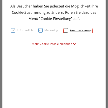
Als Besucher haben Sie jederzeit die Möglichkeit ihre
Cookie-Zustimmung zu ändern. Rufen Sie dazu das
Menü "Cookie-Einstellung" auf.
Symbolbild(er)
Erforderlich
Marketing
Personalisierung
Mehr Cookie-Infos einblenden
15,91 EUR
1 Stk. / Einheit
inkl. 20% MwSt.
Dieses Produkt ist derzeit vom Hersteller
nicht lieferbar
Produkt ist nicht online bestellbar