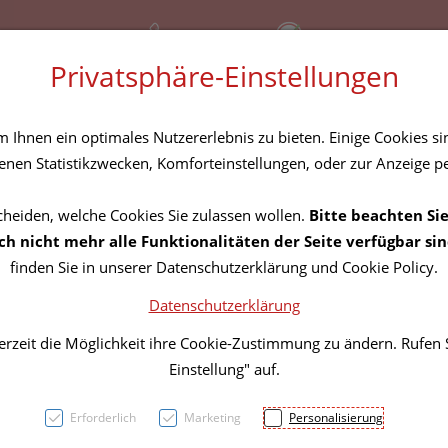
+43 (01) 3683167
Bereitschaftsdienst
Privatsphäre-Einstellungen
amilie
Nahrungsergänzung
Diverses
Ihnen ein optimales Nutzererlebnis zu bieten. Einige Cookies sin
Rezept-Anfrage
nen Statistikzwecken, Komforteinstellungen, oder zur Anzeige per
cheiden, welche Cookies Sie zulassen wollen.
Bitte beachten Sie
BIO Le
h nicht mehr alle Funktionalitäten der Seite verfügbar sin
finden Sie in unserer Datenschutzerklärung und Cookie Policy.
Datenschutzerklärung
PZN: 5841891
erzeit die Möglichkeit ihre Cookie-Zustimmung zu ändern. Rufen
15,91 E
Einstellung" auf.
1 Stk. / Einheit
Erforderlich
Marketing
Personalisierung