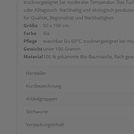
trocknergeeignet bei moderater Temperatur. Das Tuch 
oder Alltagstuch. Nachhaltig und ökologisch produzier
für Qualität, Regionalität und Nachhaltigkeit.
Größe
50 x 100 cm
Farbe
lila
Pflege
waschbar bis 60°C, trocknergeeignet bei m
Gewicht
unter 100 Gramm
Material
100 % gekämmte Bio-Baumwolle, flach gew
Hersteller
Kurzbezeichnung
Artikelgruppen
Stichworte
Verpackungsinhalt