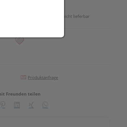
odukt ist derzeit vom Hersteller nicht lieferbar
Produktanfrage
mit Freunden teilen
reator\plugin\share\core\structs\SocialSharingServiceSettings]:fo
Pinterest
LinkedIn
Xing
WhatsApp (#[creator\plugin\share\core\st