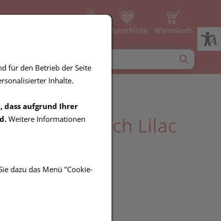
Profil
Wunschliste
Warenkorb
d für den Betrieb der Seite
sonalisierter Inhalte.
, dass aufgrund Ihrer
Petit Handtuch Lilac
d.
Weitere Informationen
 Sie dazu das Menü "Cookie-
UR