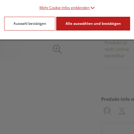
inkl. 20% MwSt.
Mehr Cookie-Infos einblenden
Dieses Pr
Auswahl bestätigen
Alle auswählen und bestätigen
Produkt ist
nicht online
bestellbar
Produkt-Info 
Facebook
X (#[c