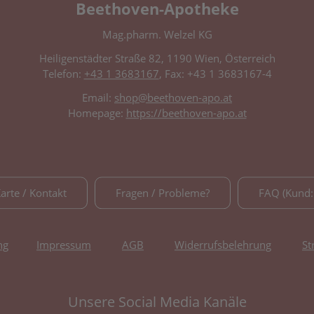
Beethoven-Apotheke
Mag.pharm. Welzel KG
Heiligenstädter Straße 82, 1190 Wien, Österreich
Telefon:
+43 1 3683167
, Fax: +43 1 3683167-4
Email:
shop@beethoven-apo.at
Homepage:
https://beethoven-apo.at
Karte / Kontakt
Fragen / Probleme?
FAQ (Kund:
ng
Impressum
AGB
Widerrufsbelehrung
St
Unsere Social Media Kanäle