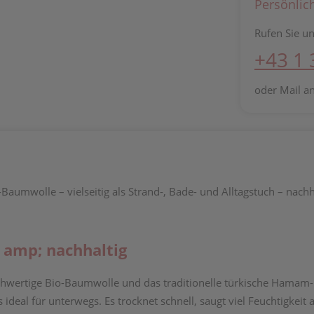
Persönlic
Rufen Sie un
+43 1
oder Mail a
aumwolle – vielseitig als Strand-, Bade- und Alltagstuch – nachh
k amp; nachhaltig
ochwertige Bio-Baumwolle und das traditionelle türkische Hama
eal für unterwegs. Es trocknet schnell, saugt viel Feuchtigkeit a