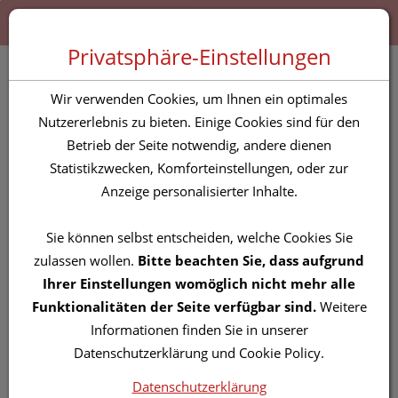
Zum “Inhalt dieser Seite” springen [AK + 0]
Zum Menü “Produkte” springen [AK + 1]
Zum Menü “Über uns / Service” springen [AK + 2]
Zu “Shop-Menüs” springen [AK + 3]
Zum "Barrierefreiheits-Menü" springen [AK + 4]
Zu den “Fusszeilen-Informationen” springen [AK + 5]
Toggle 
Produktsuche
Privatsphäre-Einstellungen
BIO LePetit Handtuch
Wir verwenden Cookies, um Ihnen ein optimales
Light Aqua
Nutzererlebnis zu bieten. Einige Cookies sind für den
Betrieb der Seite notwendig, andere dienen
Statistikzwecken, Komforteinstellungen, oder zur
PZN: 5841773
Anzeige personalisierter Inhalte.
Sie können selbst entscheiden, welche Cookies Sie
zulassen wollen.
Bitte beachten Sie, dass aufgrund
Ihrer Einstellungen womöglich nicht mehr alle
Funktionalitäten der Seite verfügbar sind.
Weitere
Informationen finden Sie in unserer
Datenschutzerklärung und Cookie Policy.
Datenschutzerklärung