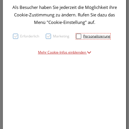
Als Besucher haben Sie jederzeit die Möglichkeit ihre
Cookie-Zustimmung zu ändern. Rufen Sie dazu das
Menü "Cookie-Einstellung" auf.
Symbolbild(er)
Erforderlich
Marketing
Personalisierung
Mehr Cookie-Infos einblenden
15,91 EUR
1 Stk. / Einheit
inkl. 20% MwSt.
Dieses Produkt ist derzeit vom Hersteller
nicht lieferbar
Produkt ist nicht online bestellbar