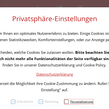
+43 (01) 3683167
Offen
Rezept-Anfrage
Privatsphäre-Einstellungen
amilie
Nahrungsergänzung
Diverses
Ihnen ein optimales Nutzererlebnis zu bieten. Einige Cookies sin
nen Statistikzwecken, Komforteinstellungen, oder zur Anzeige per
cheiden, welche Cookies Sie zulassen wollen.
Bitte beachten Sie
BIO L
h nicht mehr alle Funktionalitäten der Seite verfügbar sin
finden Sie in unserer Datenschutzerklärung und Cookie Policy.
Datenschutzerklärung
PZN: 5841922
erzeit die Möglichkeit ihre Cookie-Zustimmung zu ändern. Rufen
15,91 E
Einstellung" auf.
1 Stk. / Einheit
Erforderlich
Marketing
Personalisierung