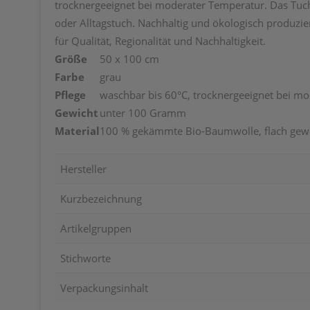
trocknergeeignet bei moderater Temperatur. Das Tuch 
oder Alltagstuch. Nachhaltig und ökologisch produzier
für Qualität, Regionalität und Nachhaltigkeit.
Größe
50 x 100 cm
Farbe
grau
Pflege
waschbar bis 60°C, trocknergeeignet bei m
Gewicht
unter 100 Gramm
Material
100 % gekämmte Bio-Baumwolle, flach gew
Hersteller
Kurzbezeichnung
Artikelgruppen
Stichworte
Verpackungsinhalt