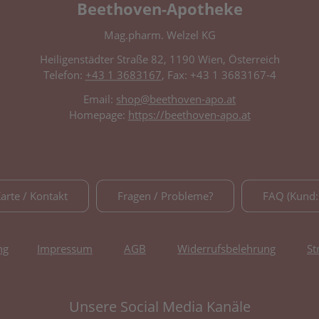
Beethoven-Apotheke
Mag.pharm. Welzel KG
Heiligenstädter Straße 82, 1190 Wien, Österreich
Telefon:
+43 1 3683167
, Fax: +43 1 3683167-4
Email:
shop@beethoven-apo.at
Homepage:
https://beethoven-apo.at
Karte / Kontakt
Fragen / Probleme?
FAQ (Kund:
ng
Impressum
AGB
Widerrufsbelehrung
St
Unsere Social Media Kanäle