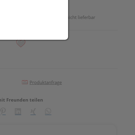
odukt ist derzeit vom Hersteller nicht lieferbar
Produktanfrage
mit Freunden teilen
reator\plugin\share\core\structs\SocialSharingServiceSettings]:fo
Pinterest
LinkedIn
Xing
WhatsApp (#[creator\plugin\share\core\st