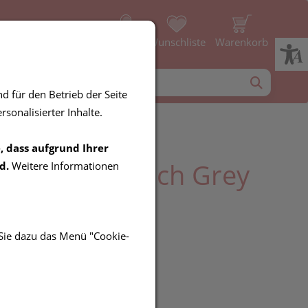
Profil
Wunschliste
Warenkorb
d für den Betrieb der Seite
sonalisierter Inhalte.
, dass aufgrund Ihrer
ePetit Handtuch Grey
d.
Weitere Informationen
 Sie dazu das Menü "Cookie-
UR