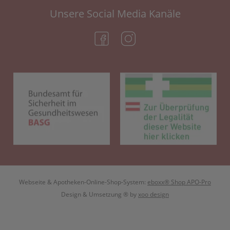
Unsere Social Media Kanäle
(öffnet in neuem Tab)
(öffnet in neuem Tab)
(öffnet in neuem Tab)
(öf
Webseite & Apotheken-Online-Shop-System:
eboxx® Shop APO-Pro
Design & Umsetzung
® by
xoo design