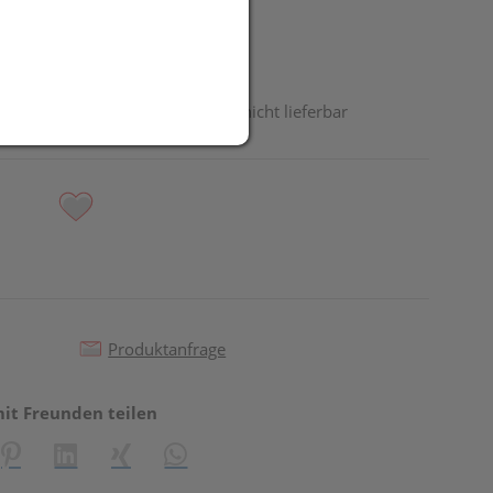
odukt ist derzeit vom Hersteller nicht lieferbar
Produktanfrage
mit Freunden teilen
reator\plugin\share\core\structs\SocialSharingServiceSettings]:fo
Pinterest
LinkedIn
Xing
WhatsApp (#[creator\plugin\share\core\st