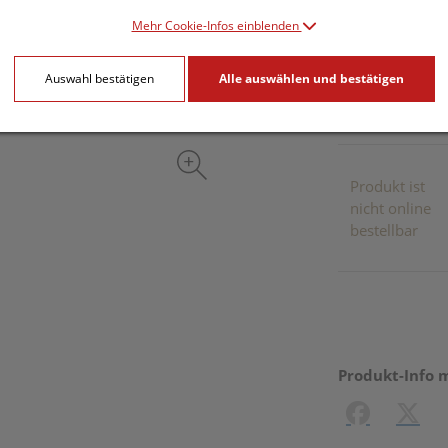
Mehr Cookie-Infos einblenden
inkl. 20% MwSt.
Auswahl bestätigen
Alle auswählen und bestätigen
Dieses Pr
Produkt ist
nicht online
bestellbar
Produkt-Info 
Facebook
X (#[c