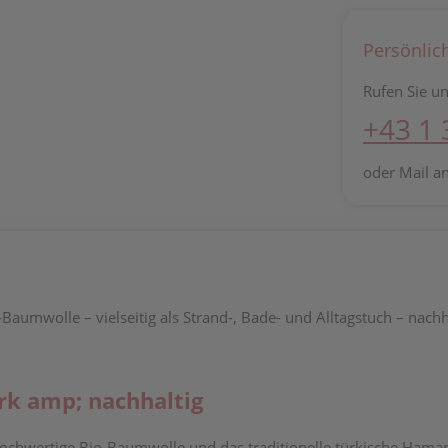
Persönlic
Rufen Sie un
+43 1
oder Mail a
aumwolle – vielseitig als Strand-, Bade- und Alltagstuch – nachh
rk amp; nachhaltig
ochwertige Bio-Baumwolle und das traditionelle türkische Ham