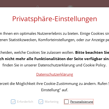
+43 (01) 3683167
Bereitschaftsdienst
Privatsphäre-Einstellungen
amilie
Nahrungsergänzung
Diverses
Ihnen ein optimales Nutzererlebnis zu bieten. Einige Cookies sin
Rezept-Anfrage
nen Statistikzwecken, Komforteinstellungen, oder zur Anzeige per
cheiden, welche Cookies Sie zulassen wollen.
Bitte beachten Sie
BIO L
h nicht mehr alle Funktionalitäten der Seite verfügbar sin
finden Sie in unserer Datenschutzerklärung und Cookie Policy.
Brow
Datenschutzerklärung
erzeit die Möglichkeit ihre Cookie-Zustimmung zu ändern. Rufen
PZN: 5841939
Einstellung" auf.
15,91 E
Erforderlich
Marketing
Personalisierung
1 Stk. / Einheit