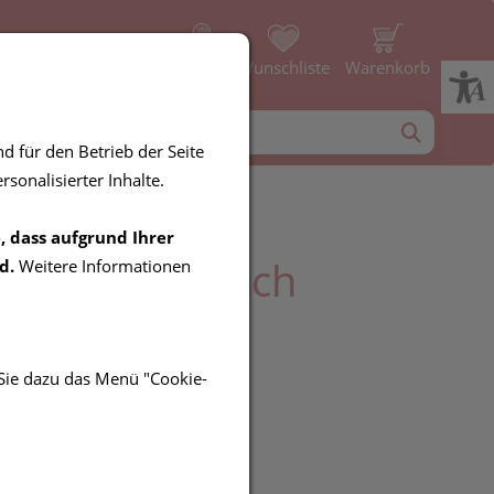
Profil
Wunschliste
Warenkorb
d für den Betrieb der Seite
sonalisierter Inhalte.
, dass aufgrund Ihrer
ePetit Handtuch
d.
Weitere Informationen
n
 Sie dazu das Menü "Cookie-
UR