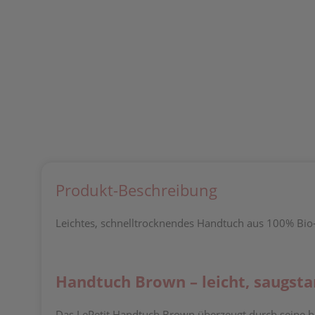
Produkt-Beschreibung
Leichtes, schnelltrocknendes Handtuch aus 100% Bio-B
Handtuch Brown – leicht, saugsta
Das LePetit Handtuch Brown überzeugt durch seine h