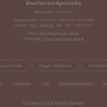
Beethoven-Apotheke
Mag.pharm. Welzel KG
Heiligenstädter Straße 82, 1190 Wien, Österreich
Telefon:
+43 1 3683167
, Fax: +43 1 3683167-4
Email:
shop@beethoven-apo.at
Homepage:
https://beethoven-apo.at
Karte / Kontakt
Fragen / Probleme?
FAQ (Kund:
ng
Impressum
AGB
Widerrufsbelehrung
St
Unsere Social Media Kanäle