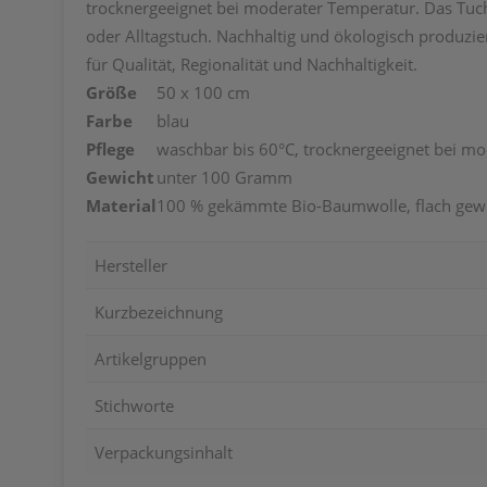
trocknergeeignet bei moderater Temperatur. Das Tuch 
oder Alltagstuch. Nachhaltig und ökologisch produzier
für Qualität, Regionalität und Nachhaltigkeit.
Größe
50 x 100 cm
Farbe
blau
Pflege
waschbar bis 60°C, trocknergeeignet bei m
Gewicht
unter 100 Gramm
Material
100 % gekämmte Bio-Baumwolle, flach gew
Hersteller
Kurzbezeichnung
Artikelgruppen
Stichworte
Verpackungsinhalt