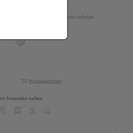
odukt ist derzeit vom Hersteller nicht lieferbar
Produktanfrage
mit Freunden teilen
reator\plugin\share\core\structs\SocialSharingServiceSettings]:fo
Pinterest
LinkedIn
Xing
WhatsApp (#[creator\plugin\share\core\st