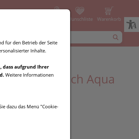
Profil
Wunschliste
Warenkorb
d für den Betrieb der Seite
sonalisierter Inhalte.
, dass aufgrund Ihrer
ePetit Handtuch Aqua
d.
Weitere Informationen
 Sie dazu das Menü "Cookie-
UR