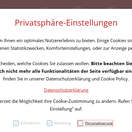
+43 (01) 3683167
Geschlossen
Rezept-Anfrage
Privatsphäre-Einstellungen
amilie
Nahrungsergänzung
Diverses
Ihnen ein optimales Nutzererlebnis zu bieten. Einige Cookies sin
nen Statistikzwecken, Komforteinstellungen, oder zur Anzeige per
cheiden, welche Cookies Sie zulassen wollen.
Bitte beachten Sie
BIO L
h nicht mehr alle Funktionalitäten der Seite verfügbar sin
finden Sie in unserer Datenschutzerklärung und Cookie Policy.
Datenschutzerklärung
PZN: 5841767
erzeit die Möglichkeit ihre Cookie-Zustimmung zu ändern. Rufen
15,91 E
Einstellung" auf.
1 Stk. / Einheit
Erforderlich
Marketing
Personalisierung