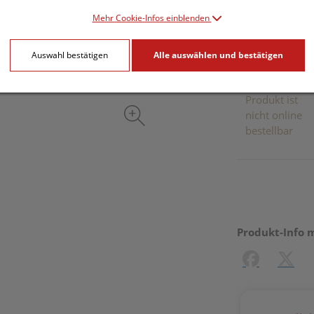
inkl. 20% MwSt.
Mehr Cookie-Infos einblenden
Dieses Pr
Auswahl bestätigen
Alle auswählen und bestätigen
Produkt ist
nicht online
bestellbar
Produkt-Info 
Facebook
X (#[c