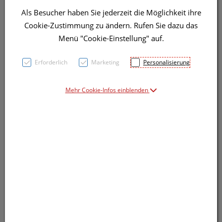
Als Besucher haben Sie jederzeit die Möglichkeit ihre
Cookie-Zustimmung zu ändern. Rufen Sie dazu das
Menü "Cookie-Einstellung" auf.
Symbolbild(er)
Erforderlich
Marketing
Personalisierung
Mehr Cookie-Infos einblenden
9,91 EUR
15 ml / Einheit
inkl. 20% MwSt.
Dieses Produkt ist derzeit vom Hersteller
nicht lieferbar
Produkt ist nicht online bestellbar