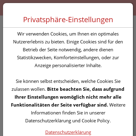
Zum “Inhalt dieser Seite” springen [AK + 0]
Zum Menü “Produkte” springen [AK + 1]
Zum Menü “Über uns / Service” springen [AK + 2]
Zu “Shop-Menüs” springen [AK + 3]
Zum "Barrierefreiheits-Menü" springen [AK + 4]
Zu den “Fusszeilen-Informationen” springen [AK + 5]
Toggle 
Produktsuche
Privatsphäre-Einstellungen
Bi-es Blossom/orchid
Wir verwenden Cookies, um Ihnen ein optimales
Parfum A22 15ml
Nutzererlebnis zu bieten. Einige Cookies sind für den
Betrieb der Seite notwendig, andere dienen
Statistikzwecken, Komforteinstellungen, oder zur
PZN: 5816232
Anzeige personalisierter Inhalte.
Sie können selbst entscheiden, welche Cookies Sie
zulassen wollen.
Bitte beachten Sie, dass aufgrund
Ihrer Einstellungen womöglich nicht mehr alle
Funktionalitäten der Seite verfügbar sind.
Weitere
Informationen finden Sie in unserer
Datenschutzerklärung und Cookie Policy.
Datenschutzerklärung