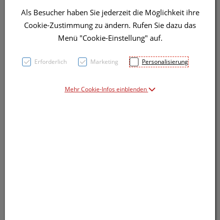
Als Besucher haben Sie jederzeit die Möglichkeit ihre
Symbolbild(er)
Cookie-Zustimmung zu ändern. Rufen Sie dazu das
Menü "Cookie-Einstellung" auf.
33,80 EUR
Erforderlich
Marketing
Personalisierung
1.000 ml / Einheit
Mehr Cookie-Infos einblenden
inkl. 10% MwSt.
lieferbar
In den Warenkorb