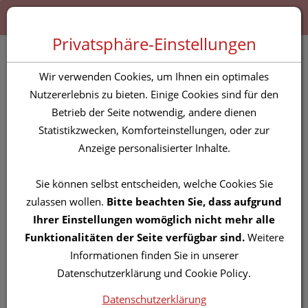
Zum “Inhalt dieser Seite” springen [AK + 0]
Zum Menü “Produkte” springen [AK + 1]
Zum Menü “Über uns / Service” springen [AK + 2]
Zu “Shop-Menüs” springen [AK + 3]
Zum "Barrierefreiheits-Menü" springen [AK + 4]
Zu den “Fusszeilen-Informationen” springen [AK + 5]
Toggle 
Produktsuche
Privatsphäre-Einstellungen
Betaisodona® Lösung
Wir verwenden Cookies, um Ihnen ein optimales
Standard 1000 ml
Nutzererlebnis zu bieten. Einige Cookies sind für den
Betrieb der Seite notwendig, andere dienen
Statistikzwecken, Komforteinstellungen, oder zur
PZN: 0188653
Anzeige personalisierter Inhalte.
Sie können selbst entscheiden, welche Cookies Sie
zulassen wollen.
Bitte beachten Sie, dass aufgrund
Ihrer Einstellungen womöglich nicht mehr alle
Funktionalitäten der Seite verfügbar sind.
Weitere
Informationen finden Sie in unserer
Datenschutzerklärung und Cookie Policy.
Datenschutzerklärung