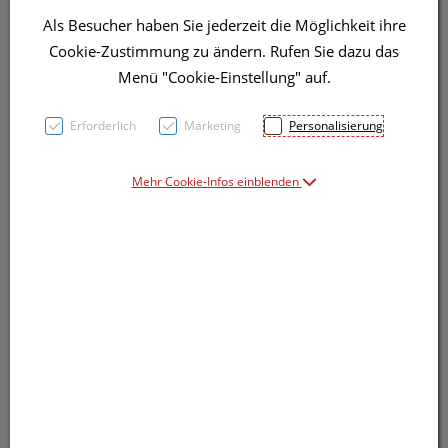
Als Besucher haben Sie jederzeit die Möglichkeit ihre
Cookie-Zustimmung zu ändern. Rufen Sie dazu das
26,91 EUR
Menü "Cookie-Einstellung" auf.
90 g / Einheit
Erforderlich
Marketing
Personalisierung
inkl. 20% MwSt.
Mehr Cookie-Infos einblenden
Dieses Produkt ist derzeit vom Hersteller
nicht lieferbar
Produkt ist nicht online bestellbar
Wunschliste