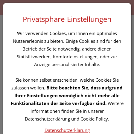
Zum “Inhalt dieser Seite” springen [AK + 0]
Zum Menü “Produkte” springen [AK + 1]
Zum Menü “Über uns / Service” springen [AK + 2]
Zu “Shop-Menüs” springen [AK + 3]
Zum "Barrierefreiheits-Menü" springen [AK + 4]
Zu den “Fusszeilen-Informationen” springen [AK + 5]
Toggle 
Produktsuche
Privatsphäre-Einstellungen
BAMBUS SALBE 90 G
Wir verwenden Cookies, um Ihnen ein optimales
Nutzererlebnis zu bieten. Einige Cookies sind für den
Betrieb der Seite notwendig, andere dienen
PZN: 5830752
Statistikzwecken, Komforteinstellungen, oder zur
Anzeige personalisierter Inhalte.
Sie können selbst entscheiden, welche Cookies Sie
zulassen wollen.
Bitte beachten Sie, dass aufgrund
Ihrer Einstellungen womöglich nicht mehr alle
Funktionalitäten der Seite verfügbar sind.
Weitere
Informationen finden Sie in unserer
Datenschutzerklärung und Cookie Policy.
Datenschutzerklärung
Symbolbild(er)