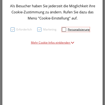
Als Besucher haben Sie jederzeit die Möglichkeit ihre
Cookie-Zustimmung zu ändern. Rufen Sie dazu das
Menü "Cookie-Einstellung" auf.
Symbolbild(er)
Erforderlich
Marketing
Personalisierung
17,91 EUR
Mehr Cookie-Infos einblenden
10 ml / Einheit
inkl. 20% MwSt.
lieferbar
In den Warenkorb