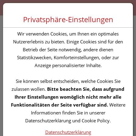
Zum “Inhalt dieser Seite” springen [AK + 0]
Zum Menü “Produkte” springen [AK + 1]
Zum Menü “Über uns / Service” springen [AK + 2]
Zu “Shop-Menüs” springen [AK + 3]
Zum "Barrierefreiheits-Menü" springen [AK + 4]
Zu den “Fusszeilen-Informationen” springen [AK + 5]
Toggle 
Produktsuche
Privatsphäre-Einstellungen
Azulenal Lösung 10ml
Wir verwenden Cookies, um Ihnen ein optimales
Nutzererlebnis zu bieten. Einige Cookies sind für den
Betrieb der Seite notwendig, andere dienen
PZN: 0005523
Statistikzwecken, Komforteinstellungen, oder zur
Anzeige personalisierter Inhalte.
Sie können selbst entscheiden, welche Cookies Sie
zulassen wollen.
Bitte beachten Sie, dass aufgrund
Ihrer Einstellungen womöglich nicht mehr alle
Funktionalitäten der Seite verfügbar sind.
Weitere
Informationen finden Sie in unserer
Datenschutzerklärung und Cookie Policy.
Datenschutzerklärung