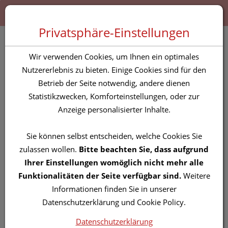
Zum “Inhalt dieser Seite” springen [AK + 0]
Zum Menü “Produkte” springen [AK + 1]
Zum Menü “Über uns / Service” springen [AK + 2]
Zu “Shop-Menüs” springen [AK + 3]
Zum "Barrierefreiheits-Menü" springen [AK + 4]
Zu den “Fusszeilen-Informationen” springen [AK + 5]
Toggle 
Produktsuche
Privatsphäre-Einstellungen
Augenverband Ortolux
Wir verwenden Cookies, um Ihnen ein optimales
Uhrglasverband Small
Nutzererlebnis zu bieten. Einige Cookies sind für den
Betrieb der Seite notwendig, andere dienen
70106 20st
Statistikzwecken, Komforteinstellungen, oder zur
Anzeige personalisierter Inhalte.
PZN: 2842619
Sie können selbst entscheiden, welche Cookies Sie
zulassen wollen.
Bitte beachten Sie, dass aufgrund
Ihrer Einstellungen womöglich nicht mehr alle
Funktionalitäten der Seite verfügbar sind.
Weitere
Informationen finden Sie in unserer
Datenschutzerklärung und Cookie Policy.
Datenschutzerklärung