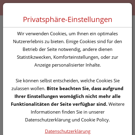
Zum “Inhalt dieser Seite” springen [AK + 0]
Zum Menü “Produkte” springen [AK + 1]
Zum Menü “Über uns / Service” springen [AK + 2]
Zu “Shop-Menüs” springen [AK + 3]
Zum "Barrierefreiheits-Menü" springen [AK + 4]
Zu den “Fusszeilen-Informationen” springen [AK + 5]
Toggle 
Produktsuche
Privatsphäre-Einstellungen
Ascorbisal Tabl 60st
Wir verwenden Cookies, um Ihnen ein optimales
Nutzererlebnis zu bieten. Einige Cookies sind für den
Betrieb der Seite notwendig, andere dienen
PZN: 0985740
Statistikzwecken, Komforteinstellungen, oder zur
Anzeige personalisierter Inhalte.
Sie können selbst entscheiden, welche Cookies Sie
zulassen wollen.
Bitte beachten Sie, dass aufgrund
Ihrer Einstellungen womöglich nicht mehr alle
Funktionalitäten der Seite verfügbar sind.
Weitere
Informationen finden Sie in unserer
Datenschutzerklärung und Cookie Policy.
Datenschutzerklärung