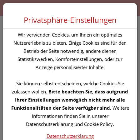
Zum “Inhalt dieser Seite” springen [AK + 0]
Zum Menü “Produkte” springen [AK + 1]
Zum Menü “Über uns / Service” springen [AK + 2]
Zu “Shop-Menüs” springen [AK + 3]
Zum "Barrierefreiheits-Menü" springen [AK + 4]
Zu den “Fusszeilen-Informationen” springen [AK + 5]
Toggle 
Produktsuche
Privatsphäre-Einstellungen
Arlberger Ölschaumbad
Wir verwenden Cookies, um Ihnen ein optimales
Latschenkiefer
Nutzererlebnis zu bieten. Einige Cookies sind für den
Betrieb der Seite notwendig, andere dienen
Statistikzwecken, Komforteinstellungen, oder zur
PZN: 0553472
Anzeige personalisierter Inhalte.
Sie können selbst entscheiden, welche Cookies Sie
zulassen wollen.
Bitte beachten Sie, dass aufgrund
Ihrer Einstellungen womöglich nicht mehr alle
Funktionalitäten der Seite verfügbar sind.
Weitere
Informationen finden Sie in unserer
Datenschutzerklärung und Cookie Policy.
Datenschutzerklärung