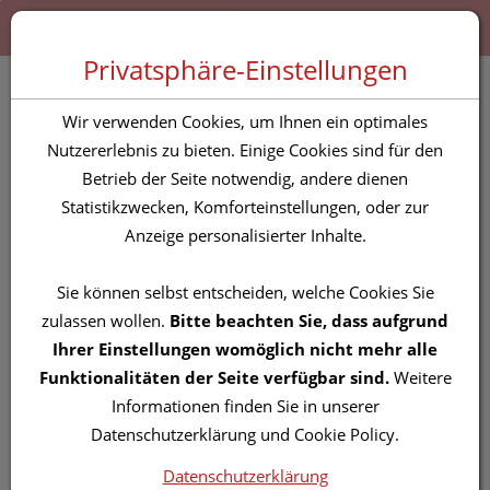
Zum “Inhalt dieser Seite” springen [AK + 0]
Zum Menü “Produkte” springen [AK + 1]
Zum Menü “Über uns / Service” springen [AK + 2]
Zu “Shop-Menüs” springen [AK + 3]
Zum "Barrierefreiheits-Menü" springen [AK + 4]
Zu den “Fusszeilen-Informationen” springen [AK + 5]
Toggle 
Produktsuche
Privatsphäre-Einstellungen
Alga Maris getönte
Wir verwenden Cookies, um Ihnen ein optimales
Sonnencreme bio für
Nutzererlebnis zu bieten. Einige Cookies sind für den
Betrieb der Seite notwendig, andere dienen
Gesicht LSF 50 beige LdB
Statistikzwecken, Komforteinstellungen, oder zur
Anzeige personalisierter Inhalte.
PZN: 4610066
Sie können selbst entscheiden, welche Cookies Sie
zulassen wollen.
Bitte beachten Sie, dass aufgrund
Ihrer Einstellungen womöglich nicht mehr alle
Funktionalitäten der Seite verfügbar sind.
Weitere
Informationen finden Sie in unserer
Datenschutzerklärung und Cookie Policy.
Datenschutzerklärung