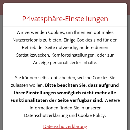
Zum “Inhalt dieser Seite” springen [AK + 0]
Zum Menü “Produkte” springen [AK + 1]
Zum Menü “Über uns / Service” springen [AK + 2]
Zu “Shop-Menüs” springen [AK + 3]
Zum "Barrierefreiheits-Menü" springen [AK + 4]
Zu den “Fusszeilen-Informationen” springen [AK + 5]
Toggle 
Produktsuche
Privatsphäre-Einstellungen
ACKERMINZE SPRAY 50
Wir verwenden Cookies, um Ihnen ein optimales
ML
Nutzererlebnis zu bieten. Einige Cookies sind für den
Betrieb der Seite notwendig, andere dienen
Statistikzwecken, Komforteinstellungen, oder zur
PZN: 5830692
Anzeige personalisierter Inhalte.
Sie können selbst entscheiden, welche Cookies Sie
zulassen wollen.
Bitte beachten Sie, dass aufgrund
Ihrer Einstellungen womöglich nicht mehr alle
Funktionalitäten der Seite verfügbar sind.
Weitere
Informationen finden Sie in unserer
Datenschutzerklärung und Cookie Policy.
Datenschutzerklärung