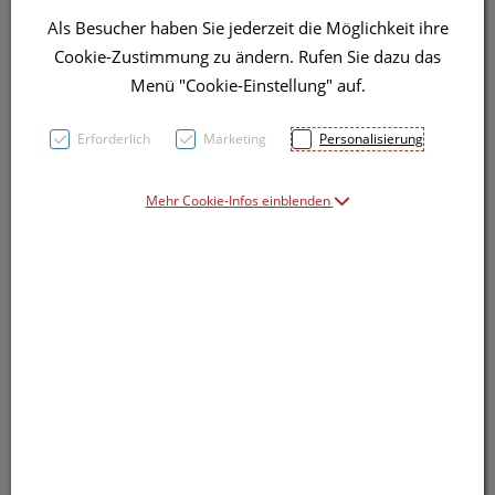
Als Besucher haben Sie jederzeit die Möglichkeit ihre
Symbolbild(er)
Cookie-Zustimmung zu ändern. Rufen Sie dazu das
Menü "Cookie-Einstellung" auf.
19,60 EUR
Erforderlich
Marketing
Personalisierung
50 ml / Einheit
Mehr Cookie-Infos einblenden
inkl. 10% MwSt.
Dieses Produkt ist derzeit vom Hersteller
nicht lieferbar
Produkt ist nicht online bestellbar