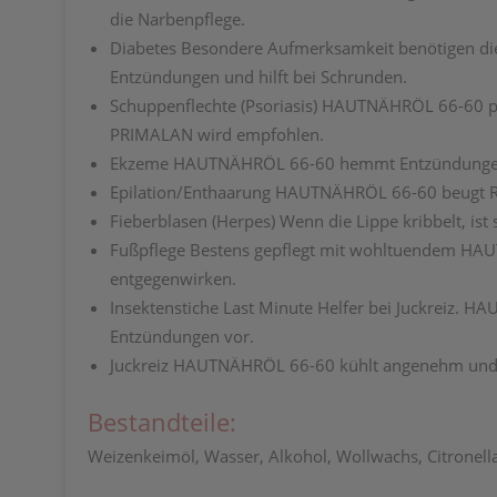
die Narbenpflege.
Diabetes
Besondere Aufmerksamkeit benötigen di
Entzündungen und hilft bei Schrunden.
Schuppenflechte
(Psoriasis) HAUTNÄHRÖL 66-60 p
PRIMALAN wird empfohlen.
Ekzeme
HAUTNÄHRÖL 66-60 hemmt Entzündungen u
Epilation/Enthaarung
HAUTNÄHRÖL 66-60 beugt Röt
Fieberblasen
(Herpes) Wenn die Lippe kribbelt, is
Fußpflege
Bestens gepflegt mit wohltuendem HAUT
entgegenwirken.
Insektenstiche
Last Minute Helfer bei Juckreiz. 
Entzündungen vor.
Juckreiz
HAUTNÄHRÖL 66-60 kühlt angenehm und li
Bestandteile:
Weizenkeimöl, Wasser, Alkohol, Wollwachs, Citronella