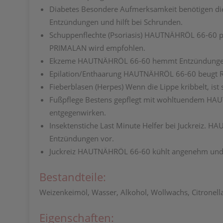
Diabetes
Besondere Aufmerksamkeit benötigen di
Entzündungen und hilft bei Schrunden.
Schuppenflechte
(Psoriasis) HAUTNÄHRÖL 66-60 p
PRIMALAN wird empfohlen.
Ekzeme
HAUTNÄHRÖL 66-60 hemmt Entzündungen u
Epilation/Enthaarung
HAUTNÄHRÖL 66-60 beugt Röt
Fieberblasen
(Herpes) Wenn die Lippe kribbelt, is
Fußpflege
Bestens gepflegt mit wohltuendem HAUT
entgegenwirken.
Insektenstiche
Last Minute Helfer bei Juckreiz. 
Entzündungen vor.
Juckreiz
HAUTNÄHRÖL 66-60 kühlt angenehm und li
Bestandteile:
Weizenkeimöl, Wasser, Alkohol, Wollwachs, Citronella
Eigenschaften: