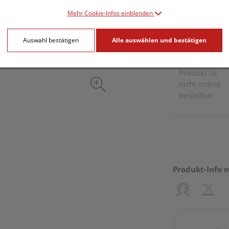
inkl. 20% MwSt.
Mehr Cookie-Infos einblenden
Dieses Pr
Auswahl bestätigen
Alle auswählen und bestätigen
Produkt ist
nicht online
bestellbar
Produkt-Info 
Facebook
X (#[c