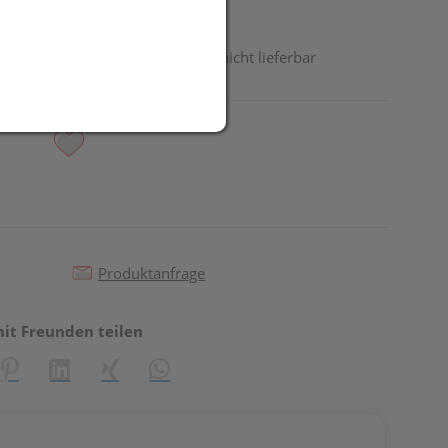
odukt ist derzeit vom Hersteller nicht lieferbar
Produktanfrage
mit Freunden teilen
reator\plugin\share\core\structs\SocialSharingServiceSettings]:fo
Pinterest
LinkedIn
Xing
WhatsApp (#[creator\plugin\share\core\st