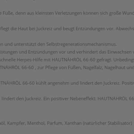
e Füße, denn aus kleinsten Verletzungen können sich große W
flegt die Haut bei Juckreiz und beugt Entzündungen vor. Abw
nd unterstützt den Selbstregenerationsmechanismus.
ungen und Entzündungen vor und verhindert das Einwachsen 
t schnelle Herpes-Hilfe mit HAUTNÄHRÖL 66-60 gefragt. Unbedingt
NÄHRÖL 66-60 , zur Pflege von Füßen, Nagelfalz, Nagelhaut un
HAUTNÄHRÖL 66-60 kühlt angenehm und lindert den Juckreiz. Pos
ndert den Juckreiz. Ein positiver Nebeneffekt: HAUTNÄHRÖL 66
öl, Kampfer, Menthol, Parfum, Xanthan (natürlicher Stabilisator)