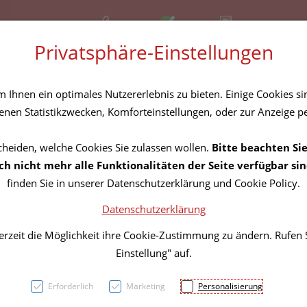
+43 (01) 3683167
Offen
Rezept-Anfrage
Privatsphäre-Einstellungen
amilie
Nahrungsergänzung
Diverses
Ihnen ein optimales Nutzererlebnis zu bieten. Einige Cookies sin
nen Statistikzwecken, Komforteinstellungen, oder zur Anzeige per
cheiden, welche Cookies Sie zulassen wollen.
Bitte beachten Sie
66-60
h nicht mehr alle Funktionalitäten der Seite verfügbar sin
finden Sie in unserer Datenschutzerklärung und Cookie Policy.
Datenschutzerklärung
PZN: 0177951
erzeit die Möglichkeit ihre Cookie-Zustimmung zu ändern. Rufen
18,91 E
Einstellung" auf.
100 ml / Einheit
Erforderlich
Marketing
Personalisierung