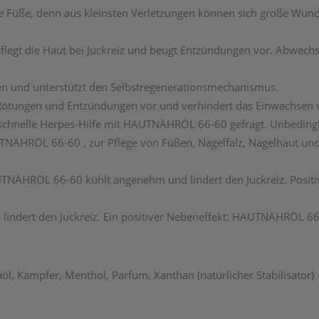
e Füße, denn aus kleinsten Verletzungen können sich große W
flegt die Haut bei Juckreiz und beugt Entzündungen vor. Abw
nd unterstützt den Selbstregenerationsmechanismus.
ungen und Entzündungen vor und verhindert das Einwachsen 
t schnelle Herpes-Hilfe mit HAUTNÄHRÖL 66-60 gefragt. Unbedingt
NÄHRÖL 66-60 , zur Pflege von Füßen, Nagelfalz, Nagelhaut un
HAUTNÄHRÖL 66-60 kühlt angenehm und lindert den Juckreiz. Pos
ndert den Juckreiz. Ein positiver Nebeneffekt: HAUTNÄHRÖL 66
öl, Kampfer, Menthol, Parfum, Xanthan (natürlicher Stabilisator)