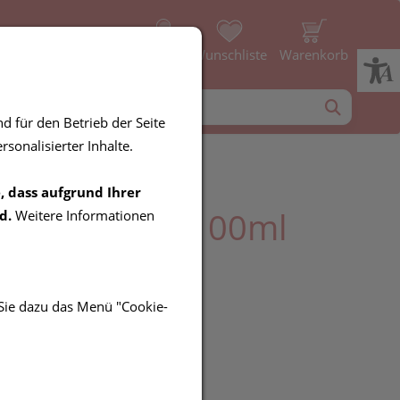
Profil
Wunschliste
Warenkorb
d für den Betrieb der Seite
sonalisierter Inhalte.
, dass aufgrund Ihrer
 Hautnähröl 100ml
d.
Weitere Informationen
 Sie dazu das Menü "Cookie-
UR