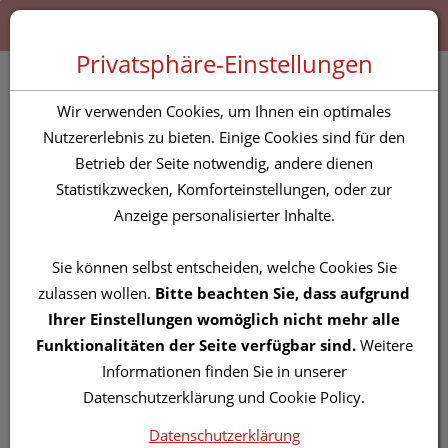
Zum “Inhalt dieser Seite” springen [AK + 0]
Zum Menü “Produkte” springen [AK + 1]
Zum Menü “Über uns / Service” springen [AK + 2]
Zu “Shop-Menüs” springen [AK + 3]
Zum "Barrierefreiheits-Menü" springen [AK + 4]
Zu den “Fusszeilen-Informationen” springen [AK + 5]
Toggle 
Produktsuche
Privatsphäre-Einstellungen
Diese Seite konnte nicht
Wir verwenden Cookies, um Ihnen ein optimales
gefunden werden!
Nutzererlebnis zu bieten. Einige Cookies sind für den
Betrieb der Seite notwendig, andere dienen
Fehler 404 - Die aufgerufene Seite existiert nicht (mehr).
Statistikzwecken, Komforteinstellungen, oder zur
Anzeige personalisierter Inhalte.
Produktsuche
Sie können selbst entscheiden, welche Cookies Sie
zulassen wollen.
Bitte beachten Sie, dass aufgrund
Ihrer Einstellungen womöglich nicht mehr alle
Funktionalitäten der Seite verfügbar sind.
Weitere
Informationen finden Sie in unserer
Zahlungsmöglichkeiten
Datenschutzerklärung und Cookie Policy.
Datenschutzerklärung